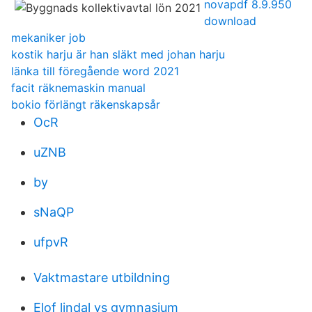
novapdf 8.9.950
download
mekaniker job
kostik harju är han släkt med johan harju
länka till föregående word 2021
facit räknemaskin manual
bokio förlängt räkenskapsår
OcR
uZNB
by
sNaQP
ufpvR
Vaktmastare utbildning
Elof lindal vs gymnasium