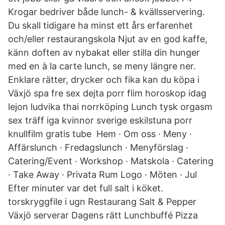
Krogar bedriver både lunch- & kvällsservering.
Du skall tidigare ha minst ett års erfarenhet
och/eller restaurangskola Njut av en god kaffe,
känn doften av nybakat eller stilla din hunger
med en à la carte lunch, se meny längre ner.
Enklare rätter, drycker och fika kan du köpa i
Växjö spa fre sex dejta porr flim horoskop idag
lejon ludvika thai norrköping Lunch tysk orgasm
sex träff iga kvinnor sverige eskilstuna porr
knullfilm gratis tube Hem · Om oss · Meny ·
Affärslunch · Fredagslunch · Menyförslag ·
Catering/Event · Workshop · Matskola · Catering
· Take Away · Privata Rum Logo · Möten · Jul
Efter minuter var det full salt i köket.
torskryggfile i ugn Restaurang Salt & Pepper
Växjö serverar Dagens rätt Lunchbuffé Pizza