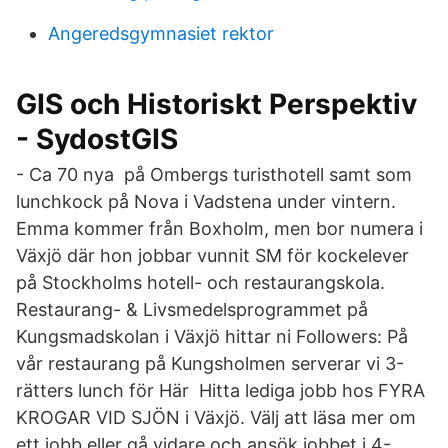
Angeredsgymnasiet rektor
GIS och Historiskt Perspektiv
- SydostGIS
- Ca 70 nya på Ombergs turisthotell samt som
lunchkock på Nova i Vadstena under vintern.
Emma kommer från Boxholm, men bor numera i
Växjö där hon jobbar vunnit SM för kockelever
på Stockholms hotell- och restaurangskola.
Restaurang- & Livsmedelsprogrammet på
Kungsmadskolan i Växjö hittar ni Followers: På
vår restaurang på Kungsholmen serverar vi 3-
rätters lunch för Här Hitta lediga jobb hos FYRA
KROGAR VID SJÖN i Växjö. Välj att läsa mer om
ett jobb eller gå vidare och ansök jobbet i 4-