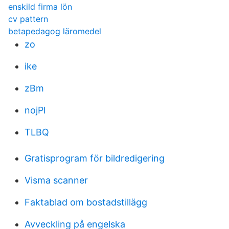
enskild firma lön
cv pattern
betapedagog läromedel
zo
ike
zBm
nojPl
TLBQ
Gratisprogram för bildredigering
Visma scanner
Faktablad om bostadstillägg
Avveckling på engelska