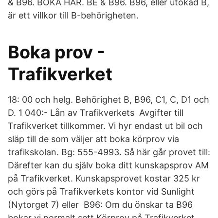
& B96. BOKA HÄR. BE & B96. B96, eller utökad B,
är ett villkor till B-behörigheten.
Boka prov -
Trafikverket
18: 00 och helg. Behörighet B, B96, C1, C, D1 och
D. 1 040:- Lån av Trafikverkets Avgifter till
Trafikverket tillkommer. Vi hyr endast ut bil och
släp till de som väljer att boka körprov via
trafikskolan. Bg: 555-4993. Så här går provet till:
Därefter kan du själv boka ditt kunskapsprov AM
på Trafikverket. Kunskapsprovet kostar 325 kr
och görs på Trafikverkets kontor vid Sunlight
(Nytorget 7) eller B96: Om du önskar ta B96
bokar vi normalt sett Körprov på Trafikverket