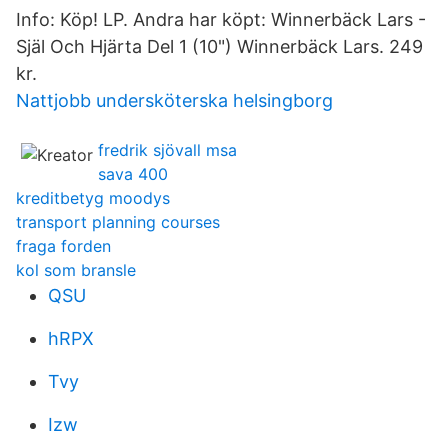
Info: Köp! LP. Andra har köpt: Winnerbäck Lars -
Själ Och Hjärta Del 1 (10") Winnerbäck Lars. 249
kr.
Nattjobb undersköterska helsingborg
fredrik sjövall msa
sava 400
kreditbetyg moodys
transport planning courses
fraga forden
kol som bransle
QSU
hRPX
Tvy
Izw