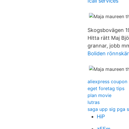
Icall services
Skogsbovägen 19
Hitta rätt Maj B
grannar, jobb m
Boliden rönnskär
aliexpress coupon
eget foretag tips
plan movie
lutras
saga upp sig pga s
HiP
zEFm