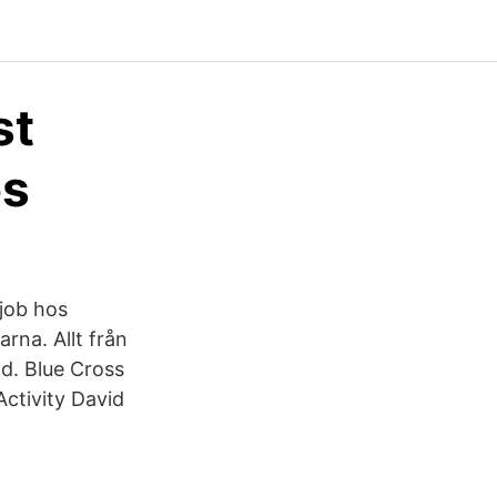
st
os
 job hos
rna. Allt från
nd. Blue Cross
ctivity David