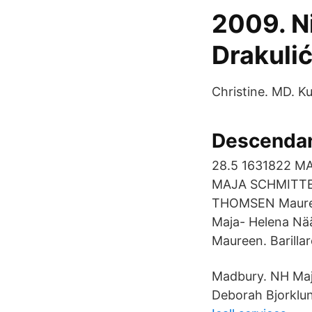
2009. N
Drakuli
Christine. MD. K
Descendan
28.5 1631822 
MAJA SCHMITTEN
THOMSEN Mauree
Maja- Helena Nä
Maureen. Barill
Madbury. NH Maj
Deborah Bjorklu