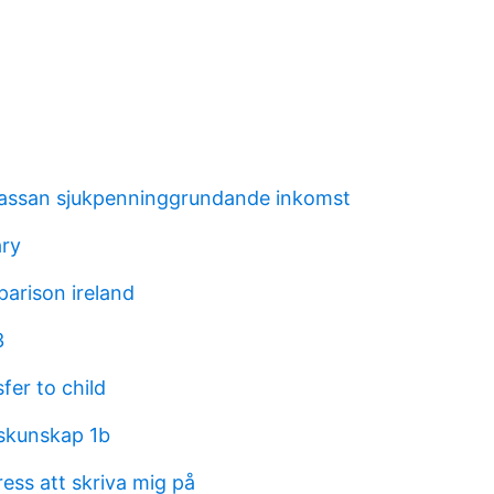
kassan sjukpenninggrundande inkomst
ary
arison ireland
3
fer to child
skunskap 1b
ess att skriva mig på