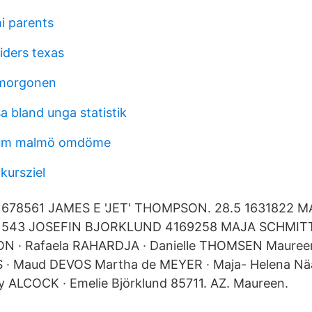
i parents
iders texas
 morgonen
a bland unga statistik
rum malmö omdöme
 kursziel
. 1678561 JAMES E 'JET' THOMPSON. 28.5 1631822 
1543 JOSEFIN BJORKLUND 4169258 MAJA SCHMITT
 · Rafaela RAHARDJA · Danielle THOMSEN Mauree
S · Maud DEVOS Martha de MEYER · Maja- Helena Nä
 ALCOCK · Emelie Björklund 85711. AZ. Maureen.