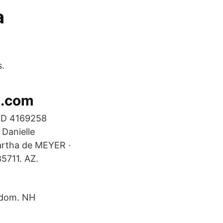
a
s.
s.com
ND 4169258
Danielle
rtha de MEYER ·
5711. AZ.
edom. NH