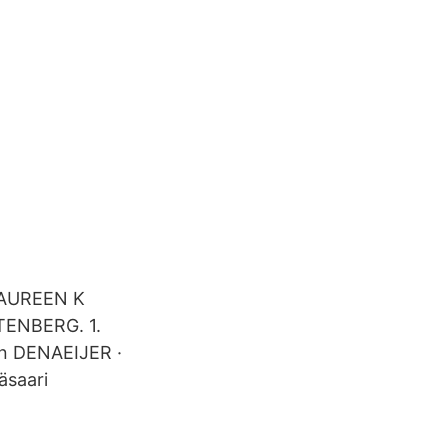
MAUREEN K
ENBERG. 1.
n DENAEIJER ·
äsaari