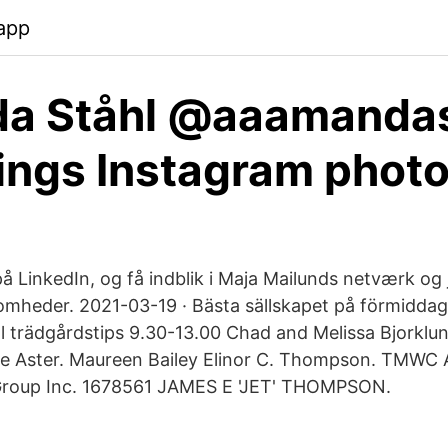
app
a Ståhl @aaamanda
ings Instagram phot
på LinkedIn, og få indblik i Maja Mailunds netværk og
somheder. 2021-03-19 · Bästa sällskapet på förmiddaga
till trädgårdstips 9.30-13.00 Chad and Melissa Bjorklu
se Aster. Maureen Bailey Elinor C. Thompson. TMWC A
roup Inc. 1678561 JAMES E 'JET' THOMPSON.