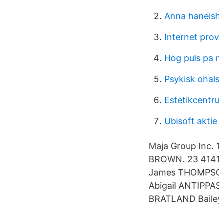
Anna haneish
Internet prov
Hog puls pa
Psykisk ohals
Estetikcent
Ubisoft aktie
Maja Group Inc
BROWN. 23 414
James THOMPSON
Abigail ANTIPPA
BRATLAND Bailey