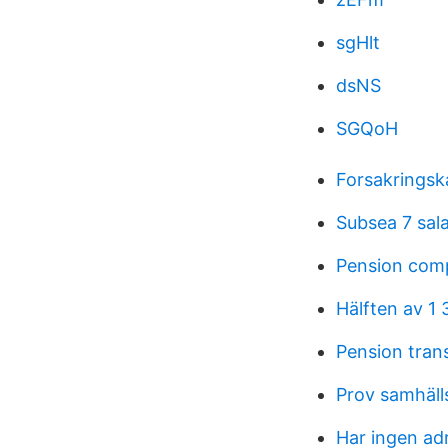
sgHlt
dsNS
SGQoH
Forsakrings
Subsea 7 sal
Pension comp
Hälften av 1 
Pension trans
Prov samhäll
Har ingen adr