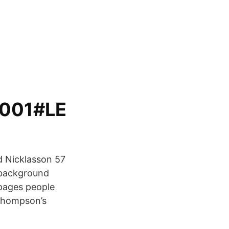
0001#LE
d Nicklasson 57
 background
pages people
 Thompson’s